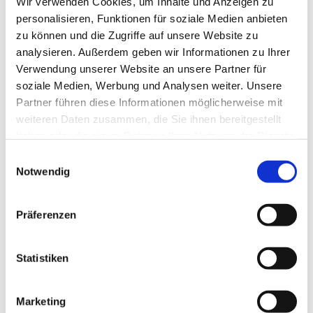
Wir verwenden Cookies, um Inhalte und Anzeigen zu
personalisieren, Funktionen für soziale Medien anbieten
zu können und die Zugriffe auf unsere Website zu
analysieren. Außerdem geben wir Informationen zu Ihrer
Verwendung unserer Website an unsere Partner für
INDIVIDUALPROGRAMM
soziale Medien, Werbung und Analysen weiter. Unsere
Partner führen diese Informationen möglicherweise mit
IERUNG
weiteren Daten zusammen, die Sie ihnen bereitgestellt
haben oder die sie im Rahmen Ihrer Nutzung der Dienste
gesammelt haben.
Einwilligungsauswahl
Notwendig
Neben unserer AX3000 Software programmieren
wir gerne auch individuelle Kundenlösungen für die
Präferenzen
Baubranche:
Statistiken
Hochspezialisierte Planungswerkzeuge für
Fachplaner und Architekten
Marketing
Softwareunterstützung für normgerechte