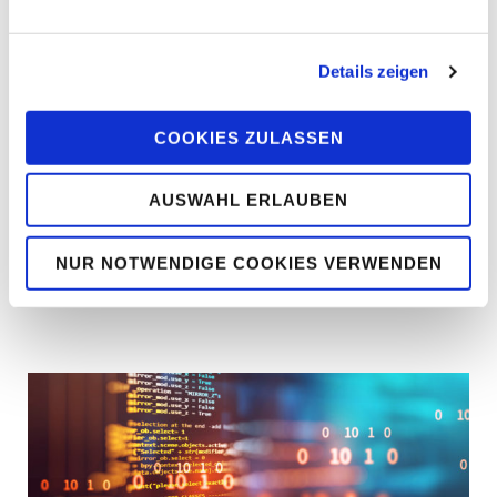
Nachweise
Digitale Alternativen für veraltete „Papier-
Details zeigen
Werkzeuge“
Usw.
COOKIES ZULASSEN
Ausgewählte Beispiele:
AUSWAHL ERLAUBEN
https://ziegel-bauphysiksoftware.ax3000-
group.de/lrz/
NUR NOTWENDIGE COOKIES VERWENDEN
https://wb.ax3000-group.de/home