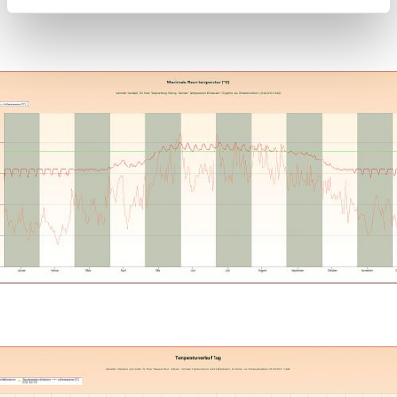
AX3000 Gebäudesimulation
maximale Raumtemperatur nicht-klimatisiert im
Jahresverlauf