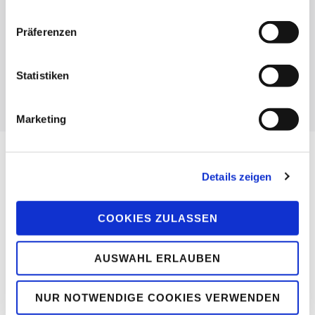
im Jahresverlauf oder Tagesverlauf und für
beliebige Tage im Jahr
Präferenzen
Berechnung und Vergleich von frei definierbaren
unabhängigen Varianten
Statistiken
Grafische Auswertungen
Marketing
Details zeigen
AX3000 Gebäudesimulation
COOKIES ZULASSEN
Jahres-Temperaturverlauf (min-max) für Außentemperatur
AUSWAHL ERLAUBEN
und Raumtemperatur
NUR NOTWENDIGE COOKIES VERWENDEN