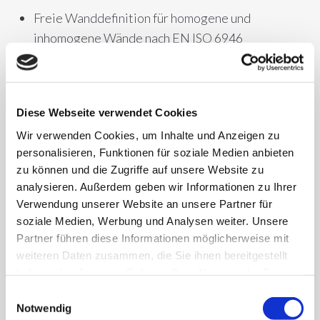
Freie Wanddefinition für homogene und
inhomogene Wände nach EN ISO 6946
Fenster- und Türdefinition nach EN ISO 10077
Dynamische Veränderung der Raumhöhen
Frei definierbare Profile für Belegungs-, Heiz-
Diese Webseite verwendet Cookies
und Kühlzeiten
Wir verwenden Cookies, um Inhalte und Anzeigen zu
personalisieren, Funktionen für soziale Medien anbieten
zu können und die Zugriffe auf unsere Website zu
analysieren. Außerdem geben wir Informationen zu Ihrer
Verwendung unserer Website an unsere Partner für
soziale Medien, Werbung und Analysen weiter. Unsere
Flexible und dynamische
Partner führen diese Informationen möglicherweise mit
Berechnungen
weiteren Daten zusammen, die Sie ihnen bereitgestellt
haben oder die sie im Rahmen Ihrer Nutzung der Dienste
Dynamische Berechnung der Kühl- und Heizlast
gesammelt haben.
Einwilligungsauswahl
Berechnung von Raum- und Zonentemperaturen
Notwendig