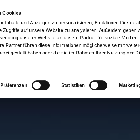
t Cookies
info@ax3000-group.de
 Inhalte und Anzeigen zu personalisieren, Funktionen für sozia
e Zugriffe auf unsere Website zu analysieren. Außerdem geben w
ERVICES
RESEARCH & DEVELOPMENT
ABOUT US
rwendung unserer Website an unsere Partner für soziale Medien
re Partner führen diese Informationen möglicherweise mit weite
ereitgestellt haben oder die sie im Rahmen Ihrer Nutzung der D
Präferenzen
Statistiken
Marketin