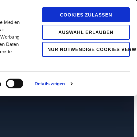
COOKIES ZULASSEN
le Medien
ir
AUSWAHL ERLAUBEN
SUPPORT
CONTACT
, Werbung
ren Daten
NUR NOTWENDIGE COOKIES VER
ienste
g
Details zeigen